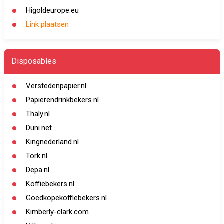
Higoldeurope.eu
Link plaatsen
Disposables
Verstedenpapier.nl
Papierendrinkbekers.nl
Thaly.nl
Duni.net
Kingnederland.nl
Tork.nl
Depa.nl
Koffiebekers.nl
Goedkopekoffiebekers.nl
Kimberly-clark.com