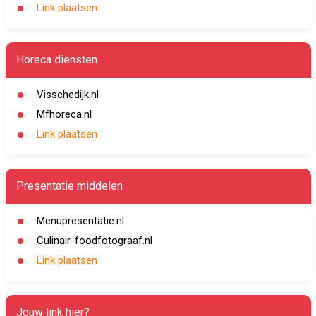
Link plaatsen
Horeca diensten
Visschedijk.nl
Mfhoreca.nl
Link plaatsen
Presentatie middelen
Menupresentatie.nl
Culinair-foodfotograaf.nl
Link plaatsen
Jouw link hier?