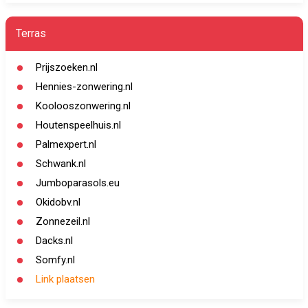
Terras
Prijszoeken.nl
Hennies-zonwering.nl
Koolooszonwering.nl
Houtenspeelhuis.nl
Palmexpert.nl
Schwank.nl
Jumboparasols.eu
Okidobv.nl
Zonnezeil.nl
Dacks.nl
Somfy.nl
Link plaatsen